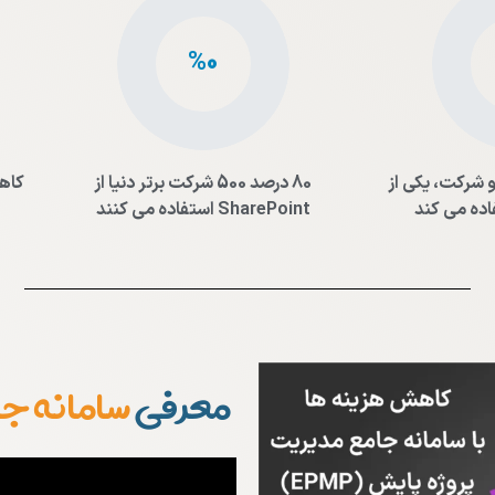
0
%
AII از هر دو شرکت، یکی از
80 درصد 500 شرکت برتر دنیا از
SharePoint استفاده می کنند
معرفی
سامانه جا