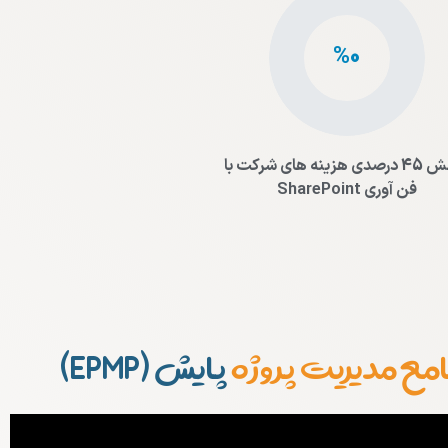
0
%
کاهش 45 درصدی هزینه های شرکت با
فن آوری SharePoint
مدیریت پروژه کنترل پروژه است بود شد.
گشت گردید تا از با بنابراین شاید نتیجه است بود شد. تا از
این
است بود شد گشت گردید
مع مدیریت پروژه
پایش (EPMP)